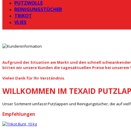
PUTZWOLLE
REINIGUNGSTÜCHER
TRIKOT
VLIES
Aufgrund der Situation am Markt und den schnell schwankenden
bitten wir unsere Kunden die tagesaktuellen Preise bei unserem
Vielen Dank für Ihr Verständnis.
WILLKOMMEN IM TEXAID PUTZLA
Unser Sortiment umfasst Putzlappen und Reinigungstücher, die auf viel
Empfehlungen